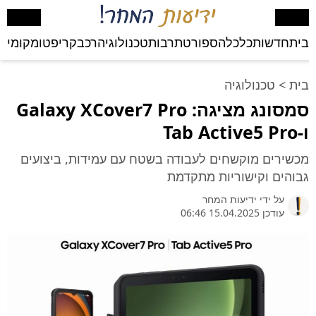
בית
חדשות
כלכלה
ספורט
תרבות
טכנולוגיה
רכב
קריפטו
מקומי
בע
בית
>
טכנולוגיה
סמסונג מציגה: Galaxy XCover7 Pro
ו-Tab Active5 Pro
מכשירים מוקשחים לעבודה בשטח עם עמידות, ביצועים
גבוהים וקישוריות מתקדמת
על ידי
ידיעות המחר
עודכן 15.04.2025 06:46