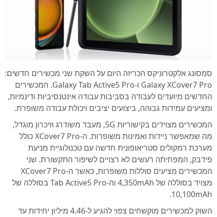
סמסונג אלקטרוניקס הכריזה היום על השקת שני מכשירים חדשים:
Galaxy XCover7 Pro ו-Galaxy Tab Active5 Pro. המכשירים
החדשים מיועדים לעבודה בסביבות עבודה אינטנסיביות ודינמיות,
ומציעים עמידות גבוהה, ביצועים יציבים ויכולת עבודה משופרת.
המכשירים מצוידים בקישוריות 5G, מעבד משודרג וזיכרון מוגדל,
מה שמאפשר ניידות ואמינות משופרות. ה-XCover7 Pro כולל
מערכת רמקולים סטריאופונית חדשה עם טכנולוגיית מניעת
פידבק, המפחיתה רעשים לא רצויים לשיפור התקשורת. שני
המכשירים מציעים סוללות משופרות, כאשר ה-XCover7 Pro
מצויד בסוללה של 4,350mAh וה-Tab Active5 Pro בסוללה של
10,100mAh.
השוק למכשירים מוקשחים צפוי להגיע ל-4.46 מיליון יחידות עד