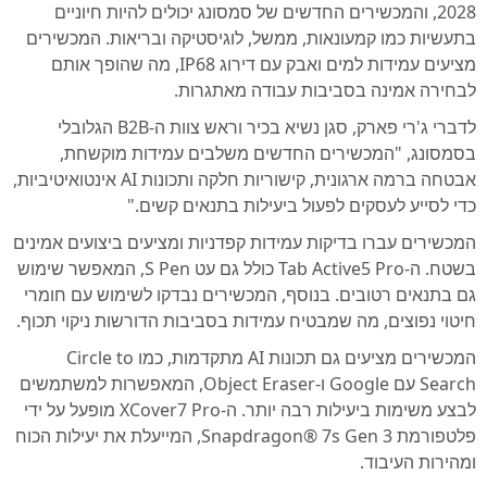
2028, והמכשירים החדשים של סמסונג יכולים להיות חיוניים
בתעשיות כמו קמעונאות, ממשל, לוגיסטיקה ובריאות. המכשירים
מציעים עמידות למים ואבק עם דירוג IP68, מה שהופך אותם
לבחירה אמינה בסביבות עבודה מאתגרות.
לדברי ג'רי פארק, סגן נשיא בכיר וראש צוות ה-B2B הגלובלי
בסמסונג, "המכשירים החדשים משלבים עמידות מוקשחת,
אבטחה ברמה ארגונית, קישוריות חלקה ותכונות AI אינטואיטיביות,
כדי לסייע לעסקים לפעול ביעילות בתנאים קשים."
המכשירים עברו בדיקות עמידות קפדניות ומציעים ביצועים אמינים
בשטח. ה-Tab Active5 Pro כולל גם עט S Pen, המאפשר שימוש
גם בתנאים רטובים. בנוסף, המכשירים נבדקו לשימוש עם חומרי
חיטוי נפוצים, מה שמבטיח עמידות בסביבות הדורשות ניקוי תכוף.
המכשירים מציעים גם תכונות AI מתקדמות, כמו Circle to
Search עם Google ו-Object Eraser, המאפשרות למשתמשים
לבצע משימות ביעילות רבה יותר. ה-XCover7 Pro מופעל על ידי
פלטפורמת Snapdragon® 7s Gen 3, המייעלת את יעילות הכוח
ומהירות העיבוד.