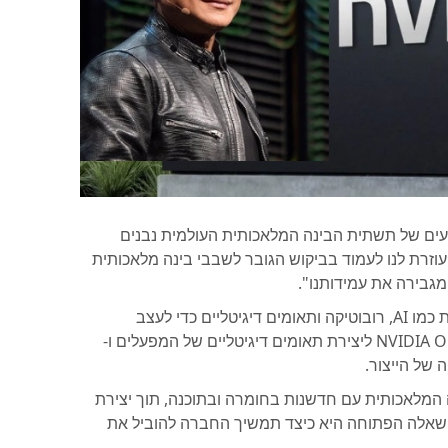
 הואנג, מייסד ומנכ"ל NVIDIA, "המנועים של תשתית הבינה המלאכותית העולמית נבנים
וזרת לנו לעמוד בביקוש הגובר לשבבי בינה מלאכותית
בירה את עמידותנו".
החברה מתכננת להשתמש בטכנולוגיות מתקדמות כמו AI, רובוטיקה ותאומים דיגיטליים כדי לעצב
ולהפעיל את המפעלים, כולל שימוש ב-NVIDIA Omniverse ליצירת תאומים דיגיטליים של המפעלים ו-
ם הבינה המלאכותית עם חדשנות בחומרה ובתוכנה, תוך יצירת
השאלה הפתוחה היא כיצד תמשיך החברה להוביל את