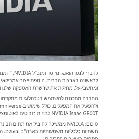
לדברי ג'נסן
לראשונה בארצות הברית. הוספת ייצור אמריקאי ע
ומחשבי-על, מחזקת את שרשרת האספקה שלנו ומג
NVIDIA Isaac GR00T לבניית רובוטים לאוטומציה של הייצור.
סיכום: NVIDIA ממשיכה להוביל את תחו
תשתיות כלכליות משמעותיות בארה"ב ובעולם. 
התחום בעשורים הקרובים.