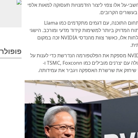
י-על אלו צפוי ליצור הזדמנויות תעסוקה למאות אלפי
 בעשורים הקרובים.
מעבר לחדשנות בחומרה, NVIDIA מובילה גם בתחום התוכנה, עם דגמים מתקדמים כמו Llama
מודל הפתוח המדויק ביותר למשימות קידוד מדעי ומורכב. הישגי
החברה בתחום ההנדסה מהווים את הבסיס להצלחות אלו, כאשר צוות מהנדסי NVIDIA זכה במקום
ית.
פופולרי
הצורך העולמי בבינה מלאכותית הולך וגובר, ו-NVIDIA מספקת את הפלטפורמה הנדרשת כדי לענות על
צורך זה בכל מקום ובכל זמן. החברה משתפת פעולה עם יצרנים מובילים כמו TSMC, Foxconn ו-