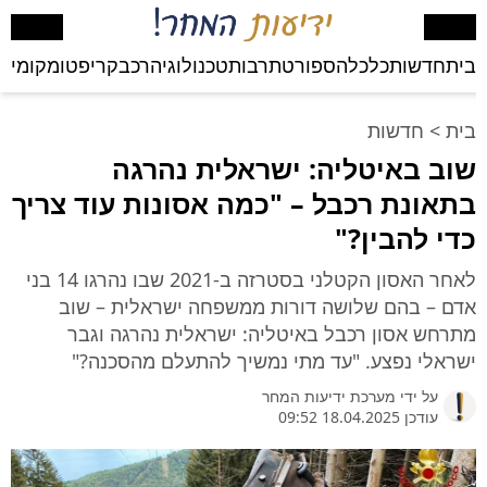
בית
חדשות
כלכלה
ספורט
תרבות
טכנולוגיה
רכב
קריפטו
מקומי
בע
בית
>
חדשות
שוב באיטליה: ישראלית נהרגה
בתאונת רכבל – "כמה אסונות עוד צריך
כדי להבין?"
לאחר האסון הקטלני בסטרזה ב-2021 שבו נהרגו 14 בני
אדם – בהם שלושה דורות ממשפחה ישראלית – שוב
מתרחש אסון רכבל באיטליה: ישראלית נהרגה וגבר
ישראלי נפצע. "עד מתי נמשיך להתעלם מהסכנה?"
על ידי
מערכת ידיעות המחר
עודכן 18.04.2025 09:52