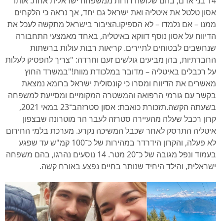
14 בני אדם, בהם שלושה דורות ממשפחה ישראלית אחת. אותו
אסון טלטל את איטליה ואת ישראל גם יחד, אך נראה כי הלקחים
ממנו – אם נלמדו – לא הספיקו.הציבור בישראל מתקשה לעכל את
הדיווח על אסון נוסף דווקא באיטליה, באחד מאמצעי התחבורה
שנחשבים לבטוחים לתיירים. קריאות רבות עולות ברשתות
החברתיות, בהן מביעים גולשים זעם וחרדה: "צריך להפסיק לעלות
על רכבלים באיטליה – מדובר במלכודת מוות!"במשרד החוץ
מאשרים את הדיווח ומסרו כי קונסולית ישראל ברומא נמצאת
בקשר עם גורמי הרפואה והמשטרה המקומיים ומסייעת למשפחה
בשעתה הקשה.תזכורת כואבת: אסון סטרזהב־23 במאי 2021,
קרון רכבל שעלה מהעיירה סטרזה לעבר הר מוטרונה שבצפון
איטליה התרסק לאחר שכבל המשיכה נקרע. מערכת בלמי החירום
לא פעלה, והקרון הידרדר במהירות של כ־100 קמ"ש עד שפגע
בעמוד ונפל מגובה של כ־20 מטר. 14 נוסעים נהרגו, בהם משפחה
ישראלית, והילד היחיד שנותר בחיים נפצע באורח קשה.