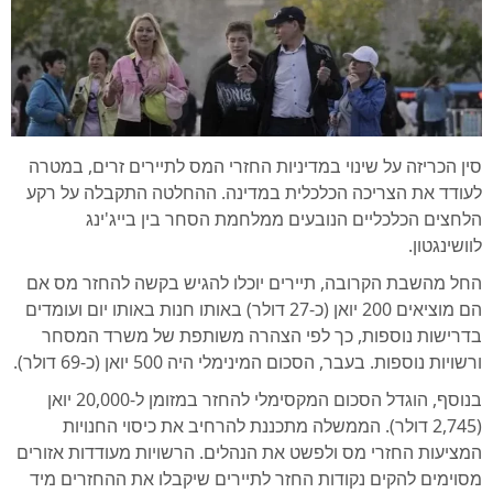
סין הכריזה על שינוי במדיניות החזרי המס לתיירים זרים, במטרה
לעודד את הצריכה הכלכלית במדינה. ההחלטה התקבלה על רקע
הלחצים הכלכליים הנובעים ממלחמת הסחר בין בייג'ינג
לוושינגטון.
החל מהשבת הקרובה, תיירים יוכלו להגיש בקשה להחזר מס אם
הם מוציאים 200 יואן (כ-27 דולר) באותו חנות באותו יום ועומדים
בדרישות נוספות, כך לפי הצהרה משותפת של משרד המסחר
ורשויות נוספות. בעבר, הסכום המינימלי היה 500 יואן (כ-69 דולר).
בנוסף, הוגדל הסכום המקסימלי להחזר במזומן ל-20,000 יואן
(2,745 דולר). הממשלה מתכננת להרחיב את כיסוי החנויות
המציעות החזרי מס ולפשט את הנהלים. הרשויות מעודדות אזורים
מסוימים להקים נקודות החזר לתיירים שיקבלו את ההחזרים מיד