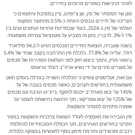
לאחר הרכישות באזורים מרוכזים בתיירים.
סגן שר המסחר של סין, שן צ'יופינג, ציין במסיבת עיתונאים כי
הצריכה של תיירים נכנסים היוותה כ-0.5% מהתוצר המקומי
הגולמי של סין ב-2024, בעוד שבמדינות אחרות הנתונים נעים בין
1% ל-3%. לדבריו, נתון זה מצביע על פוטנציאל צמיחה משמעותי.
בשנה שעברה, הוצאות התיירים הנכנסים הגיעו ל-94.2 מיליארד
דולר, עלייה של 77.8%. כלכלת סין התרחבה בקצב שנתי של 5.4%
בינואר-מרץ, נתמך ביצוא חזק לפני העלאות המהירות של מכסים
על מוצרים סיניים על ידי נשיא ארה"ב דונלד טראמפ.
עם זאת, אנליסטים צופים כי הכלכלה השנייה בגודלה בעולם תאט
משמעותית בחודשים הקרובים, כאשר מכסים בגובה של עד
145% על יבוא מארה"ב ייכנסו לתוקף. בייג'ינג הגיבה עם מכסים
של 125% על יצוא אמריקאי, תוך הדגשת נחישותה לשמור על
שווקיה פתוחים למסחר והשקעות.
סין הגבירה את מאמציה לעודד הוצאות צרכניות והשקעות במגזר
הפרטי בחודשים האחרונים, תוך הכפלת הסובסידיות להחלפת
רכבים ומכשירים והזרמת מימון נוסף לתעשיות במצוקה כלכלית.