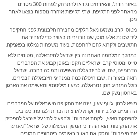
באזור חדת', והאזרחים נקראו להתרחק לפחות 300 מטרים
מהאתר לפני התקיפה. שתי תקיפות אזהרה נוספות בוצעו לאחר
מכן.
מטוסי קרב נשמעו מעל חלקים מהבירה הלבנונית לפני התקיפה
ליד שכונת אל-ג'מוס, שם נורו יריות באוויר כדי להזהיר את
התושבים ולקרוא להם להתפנות, בעוד משפחות נמלטו בפאניקה.
במהלך המלחמה האחרונה בין ישראל לחיזבאללה, מטוסים ללא
טייס ומטוסי קרב ישראליים תקפו באופן קבוע את הפרברים
הדרומיים, שם יש לחיזבאללה השפעה ותמיכה רחבה. ישראל
רואה באזור זה, שבו חיסלה כמה ממנהיגי חיזבאללה הבכירים,
כולל המנהיג חסן נסראללה, כמעוז מיליטנטי ומאשימה את הארגון
באחסון נשק שם.
נשיא לבנון, ג'וזף עאון, גינה את התקיפה הישראלית על הפרברים
הדרומיים של ביירות, וקרא לארצות הברית ולצרפת, כערבים
להפסקת האש, "לקחת אחריות" ולהפעיל לחץ על ישראל להפסיק
את התקיפות. הוא הזהיר כי המשך הפעולות של ישראל "מערער
את היציבות" ומסכן את האזור באיומים ביטחוניים חמורים.