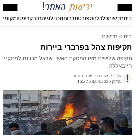
בית
חדשות
כלכלה
ספורט
תרבות
טכנולוגיה
רכב
קריפטו
מקומי
בע
בית
>
חדשות
תקיפות צהל בפרברי ביירות
תקיפה שלישית מאז הפסקת האש: ישראל מכוונת למתקני
חיזבאללה
על ידי
מערכת ידיעות המחר
עודכן 28.04.2025 16:22