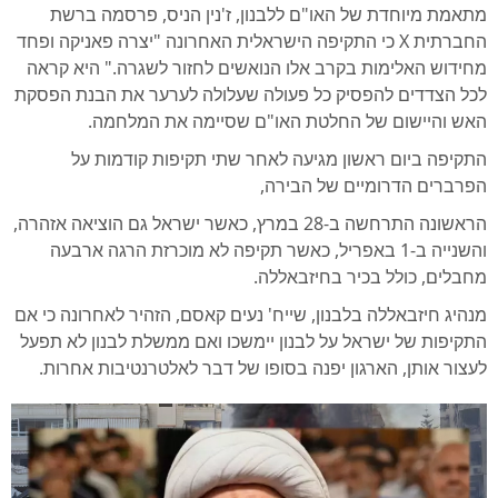
מתאמת מיוחדת של האו"ם ללבנון, ז'נין הניס, פרסמה ברשת
החברתית X כי התקיפה הישראלית האחרונה "יצרה פאניקה ופחד
מחידוש האלימות בקרב אלו הנואשים לחזור לשגרה." היא קראה
לכל הצדדים להפסיק כל פעולה שעלולה לערער את הבנת הפסקת
האש והיישום של החלטת האו"ם שסיימה את המלחמה.
התקיפה ביום ראשון מגיעה לאחר שתי תקיפות קודמות על
הפרברים הדרומיים של הבירה,
הראשונה התרחשה ב-28 במרץ, כאשר ישראל גם הוציאה אזהרה,
והשנייה ב-1 באפריל, כאשר תקיפה לא מוכרזת הרגה ארבעה
מחבלים, כולל בכיר בחיזבאללה.
מנהיג חיזבאללה בלבנון, שייח' נעים קאסם, הזהיר לאחרונה כי אם
התקיפות של ישראל על לבנון יימשכו ואם ממשלת לבנון לא תפעל
לעצור אותן, הארגון יפנה בסופו של דבר לאלטרנטיבות אחרות.