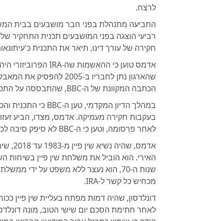
לרצח.
התביעה מתנהלת בפני חבר מושבעים בבית המשפט
חקירה של עורך דינו, תיאר את התכנית כ'עיתונא
אדמס טוען כי ההאשמות 
שהארגון נתן לחבריו ב-2005 
הכתבה המקוונת של ה-BBC, שהתבססה על התכנית, כללה טענות ממקור אנונימי שפגעו בשמו.
במהלך הדיון המקדמי,
בעקבות חקירה מעמיקה. אדמס, מצדו, הביע זעזו
לאחר פרסומה, וטען כי ה-BBC לא סיפק סיבה לכך.
אדמס, ש
שנות ה-70, הוא נעצר ללא משפט על ידי מ
מכחיש כל קשר ל-IRA.
דונלדסון, שהיה דמות מפתח בעליית שין פיין ככוח