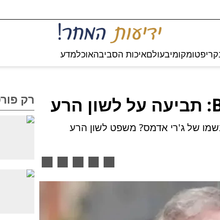
קריפטו
מקומי
בעולם
איכות הסביבה
אוכל
מדע
רק פור
חקיר של ה-BBC פגעה בשמו של ג'רי אדמס? משפט לשון הרע