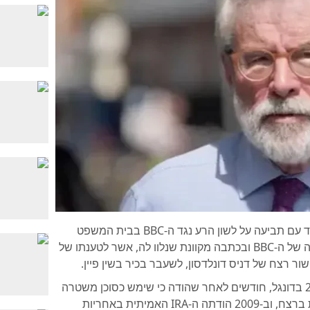
ג'רי אדמס, לשעבר נשיא מפלגת שין פיין, מתמודד עם תביעה על לשון הרע נגד ה-BBC בבית המשפט
הגבוה בדבלין. התביעה מתמקדת בתכנית טלוויזיה של ה-BBC ובכתבה מקוונת שנלוו לה, אשר לטענתו של
ר רצח של דניס דונלדסון, לשעבר בכיר בשין פיין.
דונלדסון, שעבד עבור שין פיין, נורה למוות ב-2006 בדונגל, חודשים לאחר שהודה כי שימש כסוכן משטרה
ו-MI5 במשך 20 שנה. אדמס מכחיש כל מעורבות ברצח, וב-2009 הודתה ה-IRA האמיתית באחריות