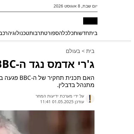
יום שבת, 8 אוגוסט 2026
בית
חדשות
כלכלה
ספורט
תרבות
טכנולוגיה
רכב
בית
>
בעולם
ג'רי אדמס נגד ה-BBC: תביעה על לשון הרע
האם תכנית ת
מתנהל בדבלין.
על ידי
מערכת ידיעות המחר
עודכן 01.05.2025 11:41