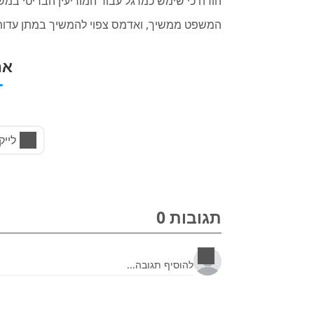
הודה כי שימש כמרגל עבור המודיעין הבריטי במש
המשפט ממשיך, ואדמס צפוי להמשיך במתן עדותו 
אה
לייק
תגובות 0