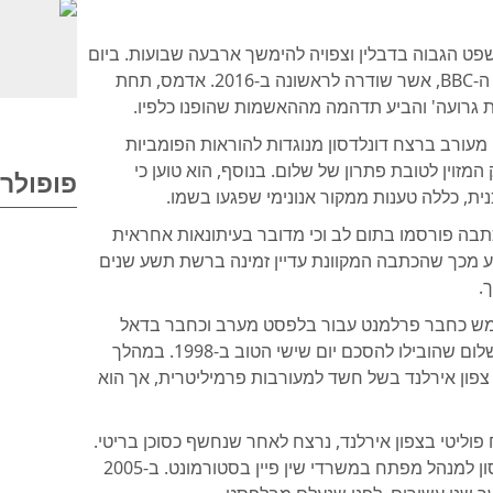
 הגבוה בדבלין וצפויה להימשך ארבעה שבועות. ביום
רביעי הוצגה בפני המושבעים תכנית התחקיר של ה-BBC, אשר שודרה לראשונה ב-2016. אדמס, תחת
ות גרועה' והביע תדהמה מההאשמות שהופנו כלפיו.
שה-IRA הפרוביזורי היה מעורב ברצח דונלדסון מנוגדות להוראות הפומביות
להפסיק את המאבק המזוין לטובת פתרון של שלום. בנוסף, הוא טוען כי
פופולרי
 טען ה-BBC כי התכנית והכתבה פורסמו בתום לב וכי מדובר בעיתונאות אחראית
ע מכך שהכתבה המקוונת עדיין זמינה ברשת תשע שנים
היה נשיא שין פיין מ-1983 עד 2018, שימש כחבר פרלמנט עבור בלפסט מערב וכחבר בדאל
האירי. הוא הוביל את משלחת שין פיין בשיחות השלום שהובילו להסכם יום שישי הטוב ב-1998. במהלך
משלת צפון אירלנד בשל חשד למעורבות פרמיליטרית, אך הוא
 פוליטי בצפון אירלנד, נרצח לאחר שנחשף כסוכן בריטי.
לאחר חתימת הסכם יום שישי הטוב, מונה דונלדסון למנהל מפתח במשרדי שין פיין בסטורמונט. ב-2005