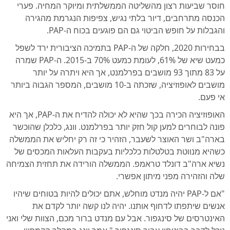
חוסר שביעות רצון מהשליטה הממשלתית ומיוקר המחיה. פערי
הכנסה מתרחבים, דיור בלתי נגיש, צפיפות הנגרמת מהגירה
והגבלות על חופש הביטוי גם הם פוגעים בכוח ה-PAP.
בבחירות 2020, חלקה של ה-PAP בתמיכה הציבורית ירד לשפל
כמעט שיא של 61%, לעומת כמעט 70% ב-2015. ה-PAP שמרה
על 83 מתוך 93 מושבים בפרלמנט, אך היא ויתרה על יותר
מושבים לאופוזיציה, שזכתה ב-10 מושבים, המספר הגבוה ביותר
אי פעם.
האופוזיציה הכירה בכך שהיא לא יכולה להדיח את ה-PAP, אך היא
פונה לבוחרים למען קול חזק יותר בפרלמנט. וונג, כלכלן שהוכשר
בארה"ב ושר האוצר לשעבר, הזהיר כי זה רק יחליש את הממשלה
כשהיא מנווטת בטלטלות כלכליות בעקבות העלאות המכסים של
נשיא ארה"ב דונלד טראמפ. הממשלה הורידה את תחזית הצמיחה
שלה והזהירה מפני מיתון אפשרי.
"אם ל-PAP יהיה מנדט מוחלש, אתם יכולים להיות בטוחים שיהיו
אנשים שיתפתו לדחוף אותנו. יהיה לנו קשה יותר לקדם את
האינטרסים של סינגפור. אבל עם מנדט ברור מכם, הצוות שלי ואני