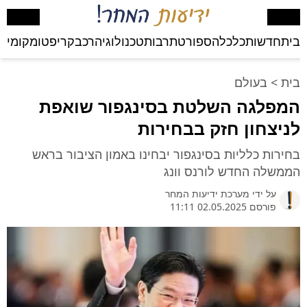
בית
חדשות
כלכלה
ספורט
תרבות
טכנולוגיה
רכב
קריפטו
מקומי
בע
בית
>
בעולם
המפלגה השלטת בסינגפור שואפת
לניצחון חזק בבחירות
בחירות כלליות בסינגפור יבחינו באמון הציבור בראש
הממשלה החדש לורנס וונג
על ידי
מערכת ידיעות המחר
פורסם 02.05.2025 11:11