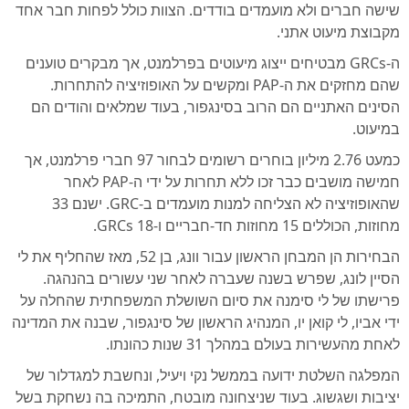
שישה חברים ולא מועמדים בודדים. הצוות כולל לפחות חבר אחד
מקבוצת מיעוט אתני.
ה-GRCs מבטיחים ייצוג מיעוטים בפרלמנט, אך מבקרים טוענים
שהם מחזקים את ה-PAP ומקשים על האופוזיציה להתחרות.
הסינים האתניים הם הרוב בסינגפור, בעוד שמלאים והודים הם
במיעוט.
כמעט 2.76 מיליון בוחרים רשומים לבחור 97 חברי פרלמנט, אך
חמישה מושבים כבר זכו ללא תחרות על ידי ה-PAP לאחר
שהאופוזיציה לא הצליחה למנות מועמדים ב-GRC. ישנם 33
מחוזות, הכוללים 15 מחוזות חד-חבריים ו-18 GRCs.
הבחירות הן המבחן הראשון עבור וונג, בן 52, מאז שהחליף את לי
הסיין לונג, שפרש בשנה שעברה לאחר שני עשורים בהנהגה.
פרישתו של לי סימנה את סיום השושלת המשפחתית שהחלה על
ידי אביו, לי קואן יו, המנהיג הראשון של סינגפור, שבנה את המדינה
לאחת מהעשירות בעולם במהלך 31 שנות כהונתו.
המפלגה השלטת ידועה בממשל נקי ויעיל, ונחשבת למגדלור של
יציבות ושגשוג. בעוד שניצחונה מובטח, התמיכה בה נשחקת בשל