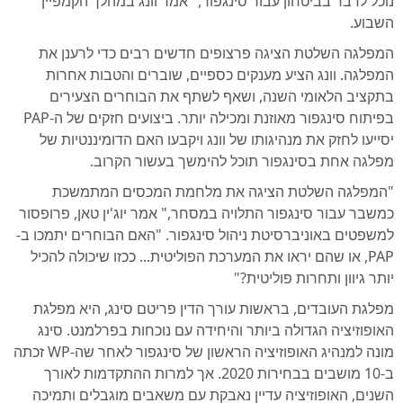
נוכל לדבר בביטחון עבור סינגפור," אמר וונג במהלך הקמפיין
השבוע.
המפלגה השלטת הציגה פרצופים חדשים רבים כדי לרענן את
המפלגה. וונג הציע מענקים כספיים, שוברים והטבות אחרות
בתקציב הלאומי השנה, ושאף לשתף את הבוחרים הצעירים
בפיתוח סינגפור מאוזנת ומכילה יותר. ביצועים חזקים של ה-PAP
יסייעו לחזק את מנהיגותו של וונג ויקבעו האם הדומיננטיות של
מפלגה אחת בסינגפור תוכל להימשך בעשור הקרוב.
"המפלגה השלטת הציגה את מלחמת המכסים המתמשכת
כמשבר עבור סינגפור התלויה במסחר," אמר יוג'ין טאן, פרופסור
למשפטים באוניברסיטת ניהול סינגפור. "האם הבוחרים יתמכו ב-
PAP, או שהם יראו את המערכת הפוליטית... ככזו שיכולה להכיל
יותר גיוון ותחרות פוליטית?"
מפלגת העובדים, בראשות עורך הדין פריטם סינג, היא מפלגת
האופוזיציה הגדולה ביותר והיחידה עם נוכחות בפרלמנט. סינג
מונה למנהיג האופוזיציה הראשון של סינגפור לאחר שה-WP זכתה
ב-10 מושבים בבחירות 2020. אך למרות ההתקדמות לאורך
השנים, האופוזיציה עדיין נאבקת עם משאבים מוגבלים ותמיכה