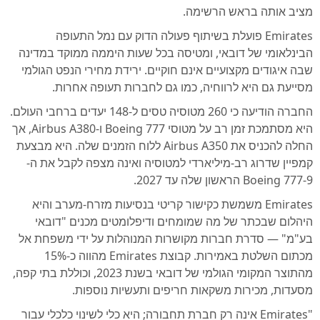
מציב אותה בראש הרשימה.
Emirates פועלת בשיתוף פעולה הדוק עם נמל התעופה
הבינלאומי של דובאי, ומטיסה בכל שעות היממה ממוקד במדינה
שבה איגודים מקצועיים אינם חוקיים. ירידת מחירי הנפט הגולמי
מסייעת גם היא לרווחיה, כמו גם לחברות תעופה אחרות.
החברה הודיעה כי 260 מטוסיה טסים ל-148 יעדים ברחבי העולם.
היא מסתמכת זמן רב על מטוסי Boeing 777 ו-Airbus A380, אך
החלה להכניס את Airbus A350 ללוח הזמנים שלה. היא מבצעת
קמפיין שדרוג רב-מיליארדי למטוסיה ואינה מצפה לקבל את ה-
Boeing 777-9 הראשון שלה עד 2027.
Emirates משמשת כקישור קריטי בנסיעות מזרח-מערב והיא
היהלום שבכתר של מה שמומחים ודיפלומטים מכנים "דובאי
בע"מ" — סדרת חברות מקושרות המנוהלות על ידי משפחת אל
מכתום השלטת באמירות. קבוצת Emirates מהווה כ-15%
מהתוצר המקומי הגולמי של דובאי בשנת 2023, וכוללת בתי קפה,
מסעדות, מכירות משקאות חריפים ותעשיות נוספות.
"Emirates אינה רק חברת תחבורה; היא כלי לשינוי כלכלי עבור