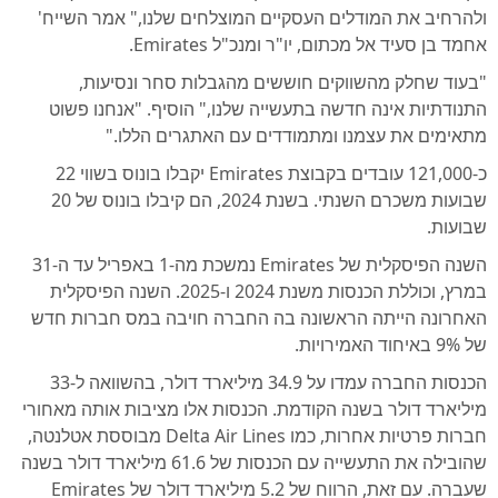
ולהרחיב את המודלים העסקיים המוצלחים שלנו," אמר השייח'
אחמד בן סעיד אל מכתום, יו"ר ומנכ"ל Emirates.
"בעוד שחלק מהשווקים חוששים מהגבלות סחר ונסיעות,
התנודתיות אינה חדשה בתעשייה שלנו," הוסיף. "אנחנו פשוט
מתאימים את עצמנו ומתמודדים עם האתגרים הללו."
כ-121,000 עובדים בקבוצת Emirates יקבלו בונוס בשווי 22
שבועות משכרם השנתי. בשנת 2024, הם קיבלו בונוס של 20
שבועות.
השנה הפיסקלית של Emirates נמשכת מה-1 באפריל עד ה-31
במרץ, וכוללת הכנסות משנת 2024 ו-2025. השנה הפיסקלית
האחרונה הייתה הראשונה בה החברה חויבה במס חברות חדש
של 9% באיחוד האמירויות.
הכנסות החברה עמדו על 34.9 מיליארד דולר, בהשוואה ל-33
מיליארד דולר בשנה הקודמת. הכנסות אלו מציבות אותה מאחורי
חברות פרטיות אחרות, כמו Delta Air Lines מבוססת אטלנטה,
שהובילה את התעשייה עם הכנסות של 61.6 מיליארד דולר בשנה
שעברה. עם זאת, הרווח של 5.2 מיליארד דולר של Emirates