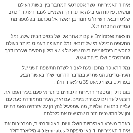
איחוד האמירויות, גשר אסטרטגי המחבר בין יבשות העולם
ונושאת פיתוח המובילה אותנו דרך השמיים לעבר העתיד," כתב
שליט דובאי, השייח' מוחמד בן ראשד אל מכתום, בפלטפורמת
המדיה החברתית X.
תוצאות Emirates עוקבות אחר אלו של בסיס הבית שלה, נמל
התעופה הבינלאומי של דובאי. נמל התעופה העמוס ביותר בעולם
לנוסעים בינלאומיים רשם שיא של 92.3 מיליון נוסעים שעברו דרך
הטרמינלים שלו בשנת 2024.
נמל התעופה מתכנן כעת לעבור לשדה התעופה השני של
העיר-מדינה, המשתרע במדבר הדרומי שלה בעשור הבא,
בפרויקט בשווי כמעט 35 מיליארד דולר.
בום נדל"ן ומספרי התיירות הגבוהים ביותר אי פעם בעיר הפכו את
דובאי ליעד וגם לעצירת ביניים. עם זאת, העיר מתמודדת כעת עם
עלייה בתנועה ועלויות, מה שמפעיל לחץ הן על אזרחיה האמירתיים
והן על התושבים הזרים שמניעים את כלכלתה.
כאחת משבע האמירויות השלטוניות, האוטוקרטיות, המרכיבות את
איחוד האמירויות, דובאי סיפקה ל-Emirates כ-4 מיליארד דולר