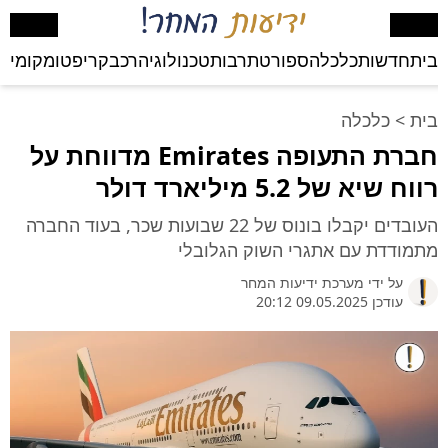
בית
חדשות
כלכלה
ספורט
תרבות
טכנולוגיה
רכב
קריפטו
מקומי
בע
בית
>
כלכלה
חברת התעופה Emirates מדווחת על
רווח שיא של 5.2 מיליארד דולר
העובדים יקבלו בונוס של 22 שבועות שכר, בעוד החברה
מתמודדת עם אתגרי השוק הגלובלי
על ידי
מערכת ידיעות המחר
עודכן 09.05.2025 20:12