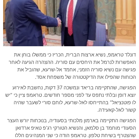
דונלד טראמפ, נשיא ארצות הברית, הכריז כי ממשלו בוחן את
האפשרות לנרמל את היחסים עם סוריה. ההצהרה הגיעה לאחר
פגישה עם נשיא סוריה הזמני, אחמד אל-שרעא, שהוביל את
הכוחות שהפילו את הדיקטטורה של משפחת אסד.
הפגישה, שהתקיימה בריאד ונמשכה 37 דקות, נחשבת לאירוע
יוצא דופן ובלתי נתפס עד לפני מספר חודשים. טראמפ ציין כי "יש
לו פוטנציאל" בהתייחסו לאל-שרעא, לוחם סורי לשעבר שהיה
קשור לאל-קאעידה.
הפגישה התקיימה בארמון מלכותי בסעודיה, בנוכחות יורש העצר
הסעודי מוחמד בן סלמאן, והנשיא הטורקי רג'פ טאיפ ארדואן
שהצטרף בשיחת טלפון. טראמפ הודה כי שני המנהיגים הללו