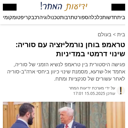
בית
חדשות
כלכלה
ספורט
תרבות
טכנולוגיה
רכב
קריפטו
מקומי
בע
בית
>
בעולם
טראמפ בוחן נורמליזציה עם סוריה:
שינוי דרמטי במדיניות
פגישה היסטורית בין טראמפ לנשיא הזמני של סוריה,
אחמד אל-שרעא, מסמנת שינוי כיוון ביחסי ארה"ב-סוריה
לאחר עשורים של סנקציות ומתח.
על ידי
מערכת ידיעות המחר
עודכן 15.05.2025 17:01