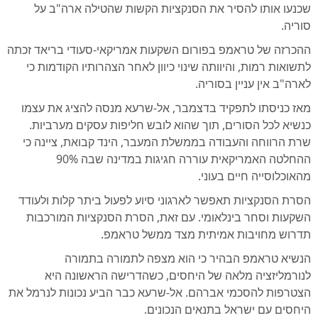
שכנעו אותו להסיר את הסנקציות הקשות שהטילה ארה"ב על
סוריה.
ההכרזה של טראמפ בפורום השקעות אמריקאי-סעודי בריאד זכתה
לתשואות רמות, והיוותה שינוי כיוון לאחר הצהרותיו הקודמות כי
לארה"ב אין עניין בסוריה.
מאז כניסתו לתפקיד בדצמבר, אל-שרעא מנסה להציג את עצמו
כנשיא לכל הסורים, תוך שהוא לובש חליפות עסקים מערביות.
שרת הרווחה והעבודה בממשלת המעבר, הינד קבואת, ציינה כי
ההחלטה האמריקאית עוררה חגיגות במדינה שבה 90%
מהאוכלוסייה חיים בעוני.
הסרת הסנקציות תאפשר לארגוני סיוע לפעול ביתר קלות ולעודד
השקעות וסחר בינלאומי. עם זאת, הסרת הסנקציות המורכבות
תדרוש מחויבות אמיתית מצד ממשל טראמפ.
הנשיא טראמפ הבהיר כי הוא מצפה לתמורה בתמורה
לנורמליזציה מלאה של היחסים, כשהדרישה הראשונה היא
הצטרפות להסכמי אברהם. אל-שרעא כבר הביע נכונות לנרמל את
היחסים עם ישראל בתנאים הנכונים.