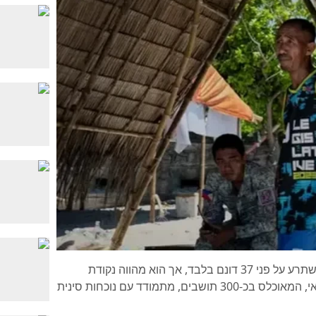
האי פאגאסה, או 'תקווה', בשליטת הפיליפינים, משתרע על פני 37 דונם בלבד, אך הוא מהווה נקודת
מפתח בעימותים המתמשכים בים סין הדרומי. האי, המאוכלס בכ-300 תושבים, מתמודד עם נוכחות סינית