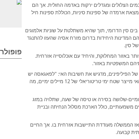
מים הצלולים ומגדלים ירקות באדמה החולית. אך הם
מצאת ארמדה של ספינות סיניות, הכוללת ספינות חיל
ים סין הדרומי, תוך שהיא משתלטת על שוניות אלמוגים
אם הם המדינות היחידות בדרום מזרח אסיה שהעזו להתנגד
ל סין.
פופולרי
ותר באזור המחלוקת, והיחיד עם אוכלוסייה אזרחית.
תיהם המשפטיות באזור.
י של הפיליפינים, מדגיש את חשיבות האי: "לפאגאסה יש
מסלול נחיתה, קהילה פיליפינית תושבת ודייגים. האי מייצר שטח ימי טריטוריאלי של 12 מיילים ימיים, מה
ומיים-שלושה בסירה או טיסה של שעה, שתלויה במזג
ים משמעותיים, כולל הארכת מסלול הנחיתה ובניית
פס על ידי הפיליפינים מטייוואן ב-1971, ומאז הממשלה מעודדת התיישבות אזרחית בו. אך החיים
ית קבועה.