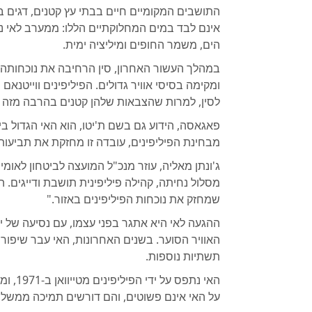
התושבים המקומיים חיים בבתי עץ קטנים, דגים ב
אינם לבד במים המחלוקתיים הללו: ממערב לאי נ
הים, משמר החופים ומיליציה ימית.
במהלך העשור האחרון, סין הרחיבה את נוכחותה ב
ומקימה בסיסי אוויר גדולים. הפיליפינים ווייטנ
לסין, למרות שהצבאות שלהן קטנים בהרבה מזה ש
פאגאסה, הידוע גם בשם ת'יטו, הוא האי הגדול בי
מבחינת הפיליפינים, עובדה זו מחזקת את תביעו
ג'ונתן מאליה, עוזר מנכ"ל המועצה לביטחון לאומ
שמחזק את נוכחות הפיליפינים באזור."
ההגעה לאי היא אתגר בפני עצמו, עם נסיעה של י
האוויר הסוער. בשנים האחרונות, האי עבר שיפור
תשתיות נוספות.
האי נת
על האי אינם פשוטים, והם דורשים תמיכה ממשלת