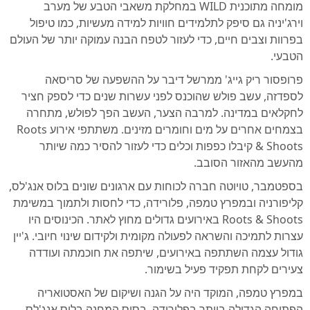
מומחה מתוכנית WILD במחלקת משאבי הטבע של מערב
וירג'יניה גם סיפק לתלמידים חוויות למידה מעשיות, כמו טיפול
בפרוות וצבים חיים, כדי לעזור לטפח הבנה עמוקה יותר של העולם
הטבעי.
פרופסור ריק גייג' ממרשל דיבר על ההשפעה של סריסאה
לספדזה, עשב פולש שהוכנס לפני עשרות שנים כדי לספק חציר
לחקלאים במדינה. למרבה הצער, העשב הפך לפולש, מתחרה
בצמחים אחרים על מים וחומרים מזינים. משתתפי אירוע Roots
& Shoots קיבלו כפפות וכלים כדי לעזור להסיר כמה שיותר
מהעשב מהאזור הסובב.
בספטמבר, טויוטה חברה לכוחות עם ארגונים שונים בלוס אנג'לס,
קליפורניה ובמפרץ טמפה, פלורידה, כדי לחסות ולתמוך במשימת
Roots & Shoots באירועים גדולים מחוץ לאתר. הכינוסים היו
עצרות לתמיכה והשראה לפעולה מקומית ולקידום שינוי חיובי. ג'יין
גודול עצמה השתתפה באירועים, שיתפה את חוכמתה ועודדה
צעירים לקחת תפקיד פעיל בשימור.
במפרץ טמפה, המוקד היה על הגנה ושיקום של האסטואריה
הפתוחה הגדולה ביותר בפלורידה. בסיס המחנה בלוס אנג'לס