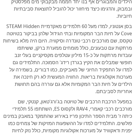
הילדים והמבוגרים אף בנו יחד חממה מבקבוקי מים מפלסטיק
ובמבוק, והדגימו כיצד מיחזור יכול להוביל לתוצאות סביבתיות
חיוביות.
בסן אנטוניו, למדו מעל 60 תלמידים מאקדמיית STEAM Hidden
Cove על חיות הבר המקומיות ובתי הגידול שלהן בביקור בטויוטה
טקסס, שם מורכבים רכבי טונדרה וסיקוויה. היום היה מלא בשיחות
מרתקות עם טבעונים, כולל מומחים ממערת ברקן, ששיתפו
עובדות מרתקות על כ-15 מיליון עטלפים מקסיקניים בעלי זנב
חופשי שמבלים את הקיץ בגרדן רידג' הסמוכה. התלמידים גם
למדו על התפקיד החיוני של מאביקים, כמו דבורים, בשמירה על
מערכות אקולוגיות בריאות. החוויה המעשית לא רק חינכה את
הילדים על חיות הבר המקומיות אלא גם עוררה בהם תחושת
אחריות לסביבתם.
במפעל הרכבת הרכבים של טויוטה בג'ורג'טאון, קנטקי, שם
מורכבים רכבי קאמרי, RAV4 ולקסוס ES, השתתפו 55 תלמידי
כיתה ז' מבית הספר התיכון פריז באירוע שהתמקד במאבק במינים
פולשים. התלמידים למדו על ההשפעות המזיקות של צמחים כמו
יפנית ודאקווויד על מערכות אקולוגיות מקומיות, כולל נזק לחיות