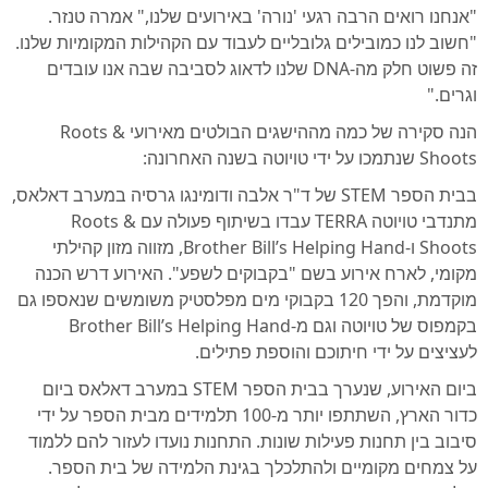
"אנחנו רואים הרבה רגעי 'נורה' באירועים שלנו," אמרה טנזר.
"חשוב לנו כמובילים גלובליים לעבוד עם הקהילות המקומיות שלנו.
זה פשוט חלק מה-DNA שלנו לדאוג לסביבה שבה אנו עובדים
וגרים."
הנה סקירה של כמה מההישגים הבולטים מאירועי Roots &
Shoots שנתמכו על ידי טויוטה בשנה האחרונה:
בבית הספר STEM של ד"ר אלבה ודומינגו גרסיה במערב דאלאס,
מתנדבי טויוטה TERRA עבדו בשיתוף פעולה עם Roots &
Shoots ו-Brother Bill’s Helping Hand, מזווה מזון קהילתי
מקומי, לארח אירוע בשם "בקבוקים לשפע". האירוע דרש הכנה
מוקדמת, והפך 120 בקבוקי מים מפלסטיק משומשים שנאספו גם
בקמפוס של טויוטה וגם מ-Brother Bill’s Helping Hand
לעציצים על ידי חיתוכם והוספת פתילים.
ביום האירוע, שנערך בבית הספר STEM במערב דאלאס ביום
כדור הארץ, השתתפו יותר מ-100 תלמידים מבית הספר על ידי
סיבוב בין תחנות פעילות שונות. התחנות נועדו לעזור להם ללמוד
על צמחים מקומיים ולהתלכלך בגינת הלמידה של בית הספר.