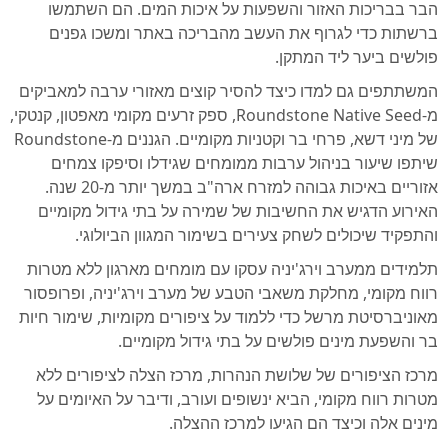
הבר בבריכות האזור והשפעות על איכות המים. הם השתמשו
ברשתות כדי לגרוף את העשב מהבריכה באתר ומשכו גפנים
פולשים ביער ליד המתקן.
המשתתפים גם למדו כיצד להסיר קוצים מאזורי ערבה למאביקים
מ-Roundstone Native Seed, ספק זרעים מקומי מאפטון, קנטקי,
של מיני דשא, פרחי בר וקטניות מקומיים. הגננים מ-Roundstone
שיתפו שיעור בניהול ערבות ממומחים שגידלו וסיפקו צמחים
אזוריים באיכות גבוהה למזרח ארה"ב במשך יותר מ-20 שנה.
האירוע הדגיש את החשיבות של שמירה על בתי גידול מקומיים
והתפקיד שיכולים לשחק צעירים בשימור המגוון הביולוגי.
תלמידים ממערב וירג'יניה עסקו עם מומחים מארגון ללא מטרות
רווח מקומי, מחלקת משאבי הטבע של מערב וירג'יניה, ופרופסור
מאוניברסיטת מרשל כדי ללמוד על ציפורים מקומיות, שימור חיות
בר והשפעת מינים פולשים על בתי גידול מקומיים.
מרכז הציפורים של שלושת הנהרות, מרכז הצלה לציפורים ללא
מטרות רווח מקומי, הביא ינשופים ועורב, ודיבר על האיומים על
מינים אלה וכיצד הם הגיעו למרכז ההצלה.