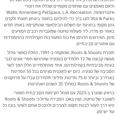
תיאם מאמצים עם שותפים מקומיים שכללו את רוטרי
אינטרנשיונל, Wallis Annenberg PetSpace, L.A. Recreation
& Parks ונמל לונג ביץ' כדי להילחם בחוסר ביטחון תזונתי ולקדם
גינון מקומי בחגיגת יום השלום הבינלאומי שהתקיימה באותו חודש
באזור סן פדרו, ליד פעולות טויוטה שמעבדות רכבים המגיעים
מיפן. האירועים הדגימו את כוח המעורבות הקהילתית בהתמודדות
עם אתגרים סביבתיים.
תוכנית Roots & Shoots, שהוקמה ב-1991, החלה כאשר גודול
פגשה קבוצה של 12 תלמידים בטנזניה שהרגישו חסרי אונים לגבי
בעיות סביבתיות בקהילותיהם. אחד מהתלמידים הללו הפך לשר
הסביבה של טנזניה. כיום יש לתוכנית סניפים בכל 50 המדינות
בארה"ב וביותר מ-75 מדינות. מיליוני תלמידים עבדו על פרויקטים
של Roots & Shoots במהלך 35 השנים האחרונות.
בראיון שנערך ב-2023 עם מנהל הקיימות הסביבתית האזורי
לשעבר של טויוטה, קווין באט, הסבירה גודול כי Roots & Shoots
היא דרך לעזור לבנות תקווה לצעירים ולהכניס אותם לשינוי בונה כל
עוד יש זמן.