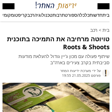
בית
חדשות
כלכלה
ספורט
תרבות
טכנולוגיה
רכב
קריפטו
מקומי
בע
בית
>
רכב
טויוטה מרחיבה את התמיכה בתוכנית
Roots & Shoots
שיתוף פעולה עם מכון ג'יין גודול להעלאת מודעות
סביבתית בקרב צעירים בארה"ב
על ידי
מערכת ידיעות המחר
פורסם 21.05.2025 19:55