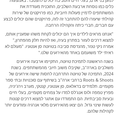
למען בני אדם, בעלי חיים והסביבה יכולים להצטבר. באמצעות
כלים כמו נוסחת ארבעת השלבים, התוכנית מעודדת את
המשתתפים לדמיין פעולות חיוביות, כמו פרויקטים של שירות
קהילתי שיעזרו להם להתחבר זה לזה, פרויקטים שהם יכולים לבצע
עם חברים, חברי כיתה והקהילה הרחבה.
"אנחנו מראים לילדים איך הם יכולים לקחת משהו שמעניין אותם,
למצוא דרכים לעזור בפתרון בעיה, ואז להיות חלק מהפתרון,"
אמרה ניקי טנזר, מהנדסת סביבה בטויוטה סן אנטוניו. "מעולם לא
ראיתי ילד משועמם באחד מהאירועים שלנו."
בשנה הראשונה לתמיכת טויוטה, התקיימו ארבעה אירועים
משולבים בארה"ב, שקיבלו משוב חיובי מהמשתתפים. בשנת
2024, התמיכה של טויוטה התרחבה לחסות שישה אירועים של
Roots & Shoots ברחבי ארה"ב בשיתוף עם סוכנויות ובתי ספר
מקומיים. תלמידים בדאלאס, סן אנטוניו, קנטקי, מערב וירג'יניה,
מפרץ טמפה ולוס אנג'לס למדו על צמחים מקומיים, בעלי חיים
ובעיות סביבתיות. הם התמודדו עם אתגר למצוא דרכים קטנות
לעשות שינוי גדול. הם יצאו מהאירועים מלאי אנרגיה ומודעים יותר
לקהילות שלהם.