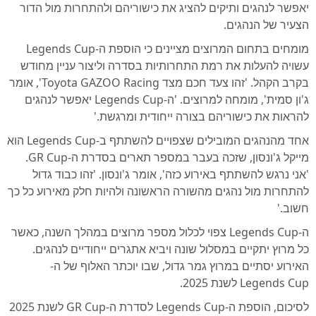
יאפשר לנהגים ותיקים להציג את כישוריהם ולהתחרות מול הדור
הצעיר של הנהגים.
מומחים בתחום המרוצים מציינים כי הוספת ה-Legends Cup
עשויה להעלות את רמת התחרותיות בסדרה וליצור עניין מחודש
בקרב הקהל. 'זהו צעד חכם מצד Toyota GAZOO Racing', אומר
ג'ון סמית', מומחה למרוצים. 'ה-Legends Cup יאפשר לנהגים
להראות את כישוריהם בצורה ייחודית ומרגשת.'
אחד מהנהגים המובילים שצפויים להשתתף ב-Legends Cup הוא
מייקל ג'ונסון, שזכה בעבר במספר תארים בסדרת ה-GR Cup.
'אני נרגש להשתתף באירוע כזה', אומר ג'ונסון. 'זהו כבוד גדול
להתחרות מול נהגים מהשורה הראשונה ולהיות חלק מאירוע כל כך
חשוב.'
ה-Legends Cup צפוי לכלול מספר מרוצים במהלך השנה, כאשר
כל מרוץ יתקיים במסלול שונה ויביא אתגרים ייחודיים לנהגים.
האירוע יסתיים במרוץ גמר גדול, שבו יוכתר האלוף של ה-
Legends Cup לשנת 2025.
לסיכום, הוספת ה-Legends Cup לסדרת ה-GR Cup לשנת 2025