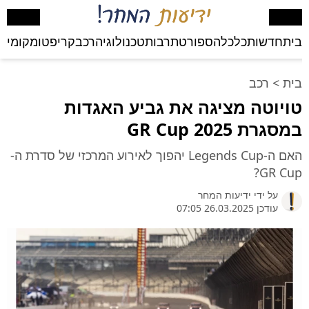
בית
חדשות
כלכלה
ספורט
תרבות
טכנולוגיה
רכב
קריפטו
מקומי
בע
בית
>
רכב
טויוטה מציגה את גביע האגדות
במסגרת GR Cup 2025
האם ה-Legends Cup יהפוך לאירוע המרכזי של סדרת ה-
GR Cup?
על ידי
ידיעות המחר
עודכן 26.03.2025 07:05