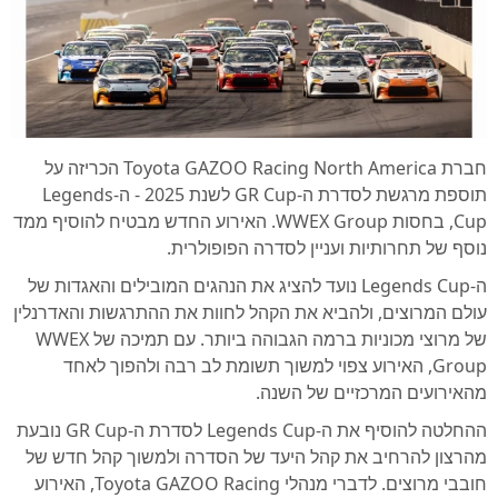
חברת Toyota GAZOO Racing North America הכריזה על
תוספת מרגשת לסדרת ה-GR Cup לשנת 2025 - ה-Legends
Cup, בחסות WWEX Group. האירוע החדש מבטיח להוסיף ממד
נוסף של תחרותיות ועניין לסדרה הפופולרית.
ה-Legends Cup נועד להציג את הנהגים המובילים והאגדות של
עולם המרוצים, ולהביא את הקהל לחוות את ההתרגשות והאדרנלין
של מרוצי מכוניות ברמה הגבוהה ביותר. עם תמיכה של WWEX
Group, האירוע צפוי למשוך תשומת לב רבה ולהפוך לאחד
מהאירועים המרכזיים של השנה.
ההחלטה להוסיף את ה-Legends Cup לסדרת ה-GR Cup נובעת
מהרצון להרחיב את קהל היעד של הסדרה ולמשוך קהל חדש של
חובבי מרוצים. לדברי מנהלי Toyota GAZOO Racing, האירוע