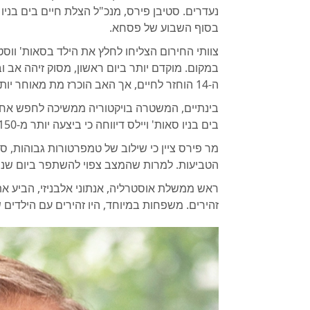
נעדרים. סטיבן פירס, מנכ"ל הצלת חיים בים בניו
בסוף השבוע של פסחא.
במקום. מוקדם יותר ביום ראשון, מסוק זיהה אב וב
ה-14 הוחזר לחיים, אך האב הוכרז מת מאוחר יותר.
בים בניו סאות' ויילס דיווחה כי ביצעה יותר מ-150 חילוצים מאז יום שישי הטוב.
מר פירס ציין כי שילוב של טמפרטורות גבוהות, ס
הטביעות. למרות שהמצב צפוי להשתפר ביום שני, 
ראש ממשלת אוסטרליה, אנתוני אלבניזי, הביע את
זהירים. משפחות במיוחד, היו זהירים עם הילדים 