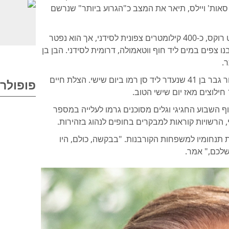
 סאות' ויילס, תיאר את המצב כ"הגרוע ביותר" שנרשם
צוותי החירום הצליחו לחלץ את הילד בסאות' ווסט רוקס, כ-400 קילומטרים צפונית לסידני, אך הוא נפטר
נו צפים במים ליד חוף ווטאמולה, דרומית לסידני. הבן בן
בינתיים, המשטרה בויקטוריה ממשיכה לחפש אחר גבר בן 41 שנעדר ליד סן רמו ביום שישי. הצלת חיים
פופולרי
וף השבוע החגיגי וגלים מסוכנים גרמו לעלייה במספר
הרשויות קוראות למבקרים בחופים לנהוג בזהירות.
 תנחומיו למשפחות הקורבנות. "בבקשה, כולם, היו
שלכם," אמר.