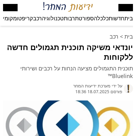
בית
חדשות
כלכלה
ספורט
תרבות
טכנולוגיה
רכב
קריפטו
מקומי
בע
בית
>
רכב
יונדאי משיקה תוכנית תגמולים חדשה
ללקוחות
תוכנית התגמולים מציעה הנחות על רכבים ושירותי
Bluelink™
על ידי
מערכת ידיעות המחר
פורסם 18.07.2025 18:36