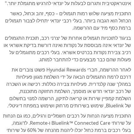
אינטראקטיבית ותגרום לבעלות על יונדאי להרגיש מתגמלת יותר."
התוכנית מציעה שלוש רמות תגמולים – כסף, זהב וכחול, כאשר
הכחול הוא הגבוה ביותר. בעלי רכבי יונדאי יתחילו לצבור תגמולים
ברמת כסף מיד עם ההרשמה.
בניגוד לתוכניות תגמולים אחרות של יצרני רכב, תוכנית התגמולים
של יונדאי אינה מבוססת על נקודות ואינה דורשת בדיקת אשראי או
רכיב צבירת נקודות בכרטיס אשראי. בעלי רכבים מתוגמלים על
פעולות שהם כבר מבצעים כדי להתחבר למותג.
לאחר ההרשמה, חברי Hyundai Rewards פשוט צוברים את
דרכם לרמת התגמולים הבאה על ידי השלמת מגוון פעילויות
במהלך שנה קלנדרית. פעילויות צבירה כוללות: רכישה או השכרה
של רכב יונדאי חדש או מוסמך, השלמת תחזוקה מתוכננת,
השלמת קמפיין שירות או קריאה לתיקון, הרשמה למנוי בתשלום
של Bluelink, שימוש בשירותים מרחוק ושימוש במפתח דיגיטלי.
התוכנית מציעה הנחות על רכבים חשמליים ורגילים, כמו גם הנחות
על שירותי Bluelink™ Connected Care ו-Remote. לדוגמה,
בעלי רכבים ברמת כחול יוכלו ליהנות מהנחה של 60% על שירותי