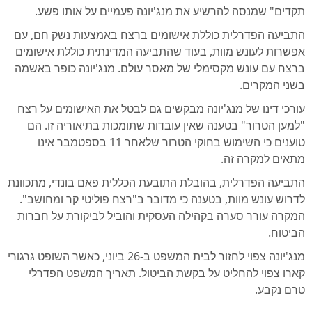
תקדים" שמנסה להרשיע את מנג'יונה פעמיים על אותו פשע.
התביעה הפדרלית כוללת אישומים ברצח באמצעות נשק חם, עם
אפשרות לעונש מוות, בעוד שהתביעה המדינתית כוללת אישומים
ברצח עם עונש מקסימלי של מאסר עולם. מנג'יונה כופר באשמה
בשני המקרים.
עורכי דינו של מנג'יונה מבקשים גם לבטל את האישומים על רצח
"למען הטרור" בטענה שאין עובדות שתומכות בתיאוריה זו. הם
טוענים כי השימוש בחוקי הטרור שלאחר 11 בספטמבר אינו
מתאים למקרה זה.
התביעה הפדרלית, בהובלת התובעת הכללית פאם בונדי, מתכוונת
לדרוש עונש מוות, בטענה כי מדובר ב"רצח פוליטי קר ומחושב".
המקרה עורר סערה בקהילה העסקית והוביל לביקורת על חברות
הביטוח.
מנג'יונה צפוי לחזור לבית המשפט ב-26 ביוני, כאשר השופט גרגורי
קארו צפוי להחליט על בקשת הביטול. תאריך המשפט הפדרלי
טרם נקבע.