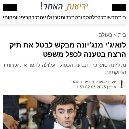
בית
חדשות
כלכלה
ספורט
תרבות
טכנולוגיה
רכב
קריפטו
מקומי
בע
בית
>
בעולם
לואיג'י מנג'יונה מבקש לבטל את תיק
הרצח בטענה לכפל משפט
מנג'יונה טוען כי התביעה הכפולה עלולה להפר את זכויותיו
החוקתיות
על ידי
מערכת ידיעות המחר
עודכן 02.05.2025 11:59