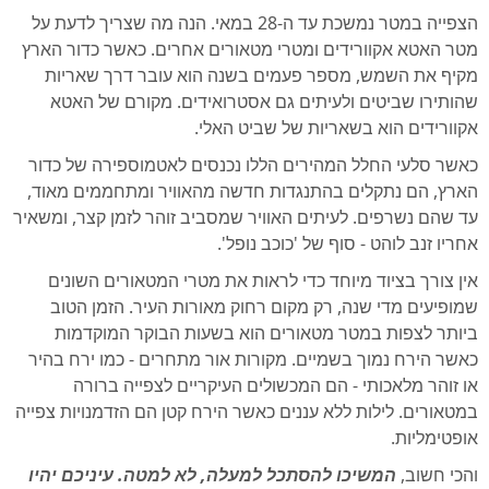
הצפייה במטר נמשכת עד ה-28 במאי. הנה מה שצריך לדעת על
מטר האטא אקוורידים ומטרי מטאורים אחרים. כאשר כדור הארץ
מקיף את השמש, מספר פעמים בשנה הוא עובר דרך שאריות
שהותירו שביטים ולעיתים גם אסטרואידים. מקורם של האטא
אקוורידים הוא בשאריות של שביט האלי.
כאשר סלעי החלל המהירים הללו נכנסים לאטמוספירה של כדור
הארץ, הם נתקלים בהתנגדות חדשה מהאוויר ומתחממים מאוד,
עד שהם נשרפים. לעיתים האוויר שמסביב זוהר לזמן קצר, ומשאיר
אחריו זנב לוהט - סוף של 'כוכב נופל'.
אין צורך בציוד מיוחד כדי לראות את מטרי המטאורים השונים
שמופיעים מדי שנה, רק מקום רחוק מאורות העיר. הזמן הטוב
ביותר לצפות במטר מטאורים הוא בשעות הבוקר המוקדמות
כאשר הירח נמוך בשמיים. מקורות אור מתחרים - כמו ירח בהיר
או זוהר מלאכותי - הם המכשולים העיקריים לצפייה ברורה
במטאורים. לילות ללא עננים כאשר הירח קטן הם הזדמנויות צפייה
אופטימליות.
והכי חשוב,
המשיכו להסתכל למעלה, לא למטה. עיניכם יהיו