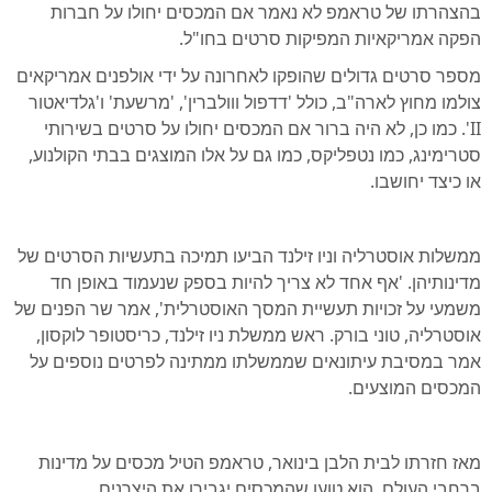
בהצהרתו של טראמפ לא נאמר אם המכסים יחולו על חברות
הפקה אמריקאיות המפיקות סרטים בחו"ל.
מספר סרטים גדולים שהופקו לאחרונה על ידי אולפנים אמריקאים
צולמו מחוץ לארה"ב, כולל 'דדפול ווולברין', 'מרשעת' ו'גלדיאטור
II'. כמו כן, לא היה ברור אם המכסים יחולו על סרטים בשירותי
סטרימינג, כמו נטפליקס, כמו גם על אלו המוצגים בבתי הקולנוע,
או כיצד יחושבו.
ממשלות אוסטרליה וניו זילנד הביעו תמיכה בתעשיות הסרטים של
מדינותיהן. 'אף אחד לא צריך להיות בספק שנעמוד באופן חד
משמעי על זכויות תעשיית המסך האוסטרלית', אמר שר הפנים של
אוסטרליה, טוני בורק. ראש ממשלת ניו זילנד, כריסטופר לוקסון,
אמר במסיבת עיתונאים שממשלתו ממתינה לפרטים נוספים על
המכסים המוצעים.
מאז חזרתו לבית הלבן בינואר, טראמפ הטיל מכסים על מדינות
ברחבי העולם. הוא טוען שהמכסים יגבירו את היצרנים