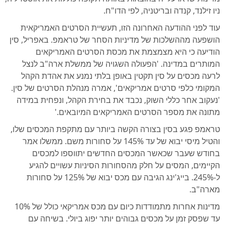
ניו זילנד, קנדה ובריטניה, לפי הדו"ח.
עוד לפני ההודעה האחרונה הזו, תעשיית הסרטים האמריקאית
הושפעה מההשלכות של מדיניות הסחר של טראמפ. באפריל, סין
הודיעה כי היא מצמצמת את מכסת הסרטים האמריקאים
המותרים במדינה. 'הפעולה השגויה של ממשלת ארה"ב לנצל
לרעה מכסים על סין תקטין באופן בלתי נמנע את אהדת הקהל
המקומי כלפי סרטים אמריקאים', אמרה מנהלת הסרטים של סין.
'נעקוב אחר כללי השוק, נכבד את בחירת הקהל, ונפחית במידה
מתונה את מספר הסרטים האמריקאים המיובאים.'
טראמפ פגע בסין בצורה הקשה ביותר עם מתקפת המכסים שלו,
והטיל מיסי יבוא של עד 145% על סחורות משם. ממשלו אמר
בחודש שעבר שכאשר המכסים החדשים יתווספו למכסים
הקיימים, המסים על חלק מהסחורות הסיניות עשויים להגיע
ל-245%. בייג'ינג הגיבה עם מכס יבוא של 125% על סחורות
מארה"ב.
מדינות אחרות מתמודדות כיום עם מכס אמריקאי כולל של 10%
עד שפסק זמן על מכסים גבוהים יותר יפוג ביולי. בשיחה עם