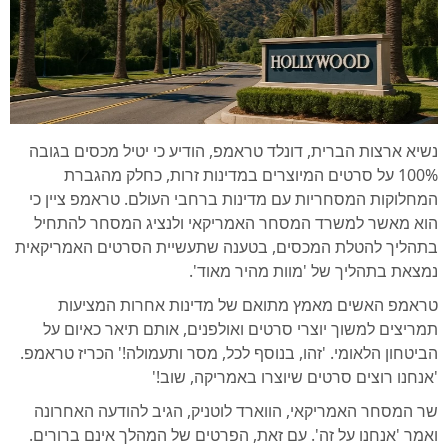
נשיא ארצות הברית, דונלד טראמפ, הודיע כי יטיל מכסים בגובה
100% על סרטים המיוצרים במדינות זרות, כחלק מהגברת
המחלוקות המסחריות עם מדינות ברחבי העולם. טראמפ ציין כי
הוא מאשר למשרד המסחר האמריקאי ולנציג המסחר להתחיל
בתהליך להטלת המכסים, בטענה שתעשיית הסרטים האמריקאית
נמצאת בתהליך של 'מוות מהיר מאוד'.
טראמפ האשים מאמץ מתואם של מדינות אחרות המציעות
תמריצים למשוך יוצרי סרטים ואולפנים, אותם תיאר כאיום על
הביטחון הלאומי. 'זהו, בנוסף לכל, מסר ותעמולה!' הכריז טראמפ.
'אנחנו רוצים סרטים שיוצרו באמריקה, שוב!'
שר המסחר האמריקאי, הווארד לוטניק, הגיב להודעה האחרונה
ואמר 'אנחנו על זה'. עם זאת, הפרטים של המהלך אינם ברורים.