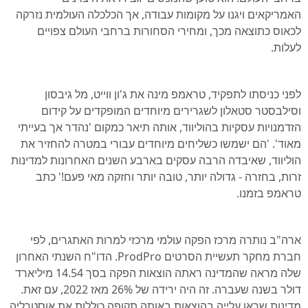
האמריקאים ויגנו על מקומות עבודה, אך הכלכלה העולמית נזרקה
לכאוס כתוצאה מכך, ומחירי הסחורות ברחבי העולם צפויים
לעלות.
לפני כניסתו לתפקיד, טראמפ מינה את ג'ון ווייט, מל גיבסון
וסילבסטר סטאלון לשגרירים מיוחדים המופקדים על קידום
הזדמנויות עסקיות בהוליווד, אותה תיאר כמקום 'נהדר אך בעייתי
מאוד'. 'הם ישמשו כשליחים מיוחדים עבורי במטרה להחזיר את
הוליווד, שאיבדה הרבה עסקים בארבע השנים האחרונות למדינות
זרות, בחזרה - גדולה יותר, טובה יותר וחזקה מאי פעם!' כתב
טראמפ בזמנו.
ארה"ב נותרה מרכז הפקה עולמי מרכזי למרות האתגרים, לפי
חברת מחקר תעשיית הסרטים ProdPro. הדו"ח השנתי האחרון
שלה מראה שהמדינה ראתה הוצאות הפקה בסך 14.54 מיליארד
דולר בשנה שעברה. זה היה ירידה של 26% מאז 2022, עם זאת.
מדינות שראו עלייה בהוצאות באותה תקופה כוללות את אוסטרליה,