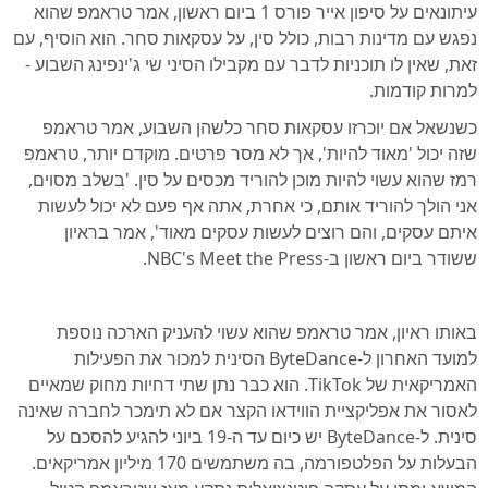
עיתונאים על סיפון אייר פורס 1 ביום ראשון, אמר טראמפ שהוא
נפגש עם מדינות רבות, כולל סין, על עסקאות סחר. הוא הוסיף, עם
זאת, שאין לו תוכניות לדבר עם מקבילו הסיני שי ג'ינפינג השבוע -
למרות קודמות.
כשנשאל אם יוכרזו עסקאות סחר כלשהן השבוע, אמר טראמפ
שזה יכול 'מאוד להיות', אך לא מסר פרטים. מוקדם יותר, טראמפ
רמז שהוא עשוי להיות מוכן להוריד מכסים על סין. 'בשלב מסוים,
אני הולך להוריד אותם, כי אחרת, אתה אף פעם לא יכול לעשות
איתם עסקים, והם רוצים לעשות עסקים מאוד', אמר בראיון
ששודר ביום ראשון ב-NBC's Meet the Press.
באותו ראיון, אמר טראמפ שהוא עשוי להעניק הארכה נוספת
למועד האחרון ל-ByteDance הסינית למכור את הפעילות
האמריקאית של TikTok. הוא כבר נתן שתי דחיות מחוק שמאיים
לאסור את אפליקציית הווידאו הקצר אם לא תימכר לחברה שאינה
סינית. ל-ByteDance יש כיום עד ה-19 ביוני להגיע להסכם על
הבעלות על הפלטפורמה, בה משתמשים 170 מיליון אמריקאים.