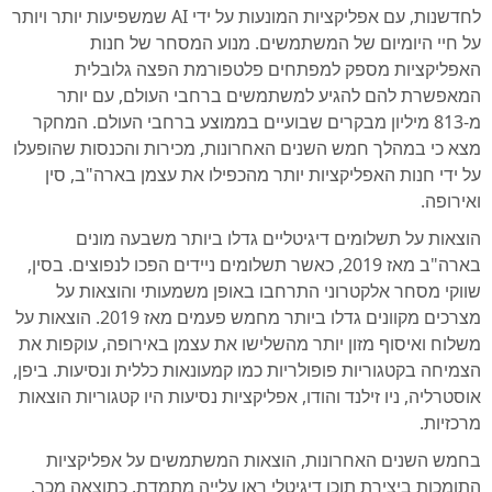
לחדשנות, עם אפליקציות המונעות על ידי AI שמשפיעות יותר ויותר
על חיי היומיום של המשתמשים. מנוע המסחר של חנות
האפליקציות מספק למפתחים פלטפורמת הפצה גלובלית
המאפשרת להם להגיע למשתמשים ברחבי העולם, עם יותר
מ-813 מיליון מבקרים שבועיים בממוצע ברחבי העולם. המחקר
מצא כי במהלך חמש השנים האחרונות, מכירות והכנסות שהופעלו
על ידי חנות האפליקציות יותר מהכפילו את עצמן בארה"ב, סין
ואירופה.
הוצאות על תשלומים דיגיטליים גדלו ביותר משבעה מונים
בארה"ב מאז 2019, כאשר תשלומים ניידים הפכו לנפוצים. בסין,
שווקי מסחר אלקטרוני התרחבו באופן משמעותי והוצאות על
מצרכים מקוונים גדלו ביותר מחמש פעמים מאז 2019. הוצאות על
משלוח ואיסוף מזון יותר מהשלישו את עצמן באירופה, עוקפות את
הצמיחה בקטגוריות פופולריות כמו קמעונאות כללית ונסיעות. ביפן,
אוסטרליה, ניו זילנד והודו, אפליקציות נסיעות היו קטגוריות הוצאות
מרכזיות.
בחמש השנים האחרונות, הוצאות המשתמשים על אפליקציות
התומכות ביצירת תוכן דיגיטלי ראו עלייה מתמדת. כתוצאה מכך,