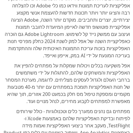
אפליקציות לעריכת תמונות ווידאו כמו כלי Adobe זכו להצלחה
רבה והציגו יותר ויותר תכונות חדשות להעצמת אנשי מקצוע
יצירתיים, יוצרים ותחביבים. מוקדם יותר השנה, Adobe הציגה
אפליקציית פוטושופ חדשה לאייפון המיועדת לחובבי תמונות
ועיצוב עם ממשק נייד קל לשימוש. Adobe Lightroom גם הוכרה
כאפליקציית השנה של אפל למק לשנת 2024 כחלק מפרסי חנות
האפליקציות בזכות עריכת התמונות האיכותית שלה וההתקדמות
בעריכה המונעת על ידי AI במק, אייפון ואייפד.
אפל משקיעה בכלים ויכולות שמקלות על מפתחים להפיץ את
האפליקציות והמשחקים שלהם, להתגלות על ידי משתמשים
ברחבי העולם ולגדול לעסקים מצליחים. לדוגמה, מערכת המסחר
של חנות האפליקציות תומכת במפתחים עם יותר מ-40 מטבעות
מקומיים ומספקת טיפול מס חלק בכמעט 200 אזורים, תוך שהיא
מאפשרת למפתחים לקבוע מחירים, לנהל מנויים ועוד.
מפתחים גם נהנים ממערך כלים וטכנולוגיות - כולל שירותים
לפיתוח ובדיקת האפליקציות שלהם באמצעות Xcode ו-
TestFlight, מעקב אחר ביצועי האפליקציות ואמות מידה
באמצעות App Analytics, ושיפור ביצועים עם כלים כמו Product