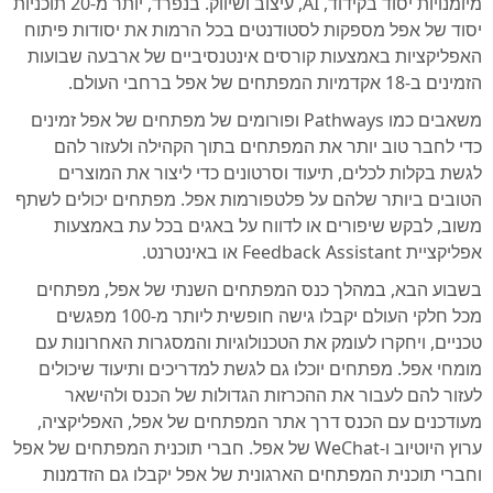
מיומנויות יסוד בקידוד, AI, עיצוב ושיווק. בנפרד, יותר מ-20 תוכניות
יסוד של אפל מספקות לסטודנטים בכל הרמות את יסודות פיתוח
האפליקציות באמצעות קורסים אינטנסיביים של ארבעה שבועות
הזמינים ב-18 אקדמיות המפתחים של אפל ברחבי העולם.
משאבים כמו Pathways ופורומים של מפתחים של אפל זמינים
כדי לחבר טוב יותר את המפתחים בתוך הקהילה ולעזור להם
לגשת בקלות לכלים, תיעוד וסרטונים כדי ליצור את המוצרים
הטובים ביותר שלהם על פלטפורמות אפל. מפתחים יכולים לשתף
משוב, לבקש שיפורים או לדווח על באגים בכל עת באמצעות
אפליקציית Feedback Assistant או באינטרנט.
בשבוע הבא, במהלך כנס המפתחים השנתי של אפל, מפתחים
מכל חלקי העולם יקבלו גישה חופשית ליותר מ-100 מפגשים
טכניים, ויחקרו לעומק את הטכנולוגיות והמסגרות האחרונות עם
מומחי אפל. מפתחים יוכלו גם לגשת למדריכים ותיעוד שיכולים
לעזור להם לעבור את ההכרזות הגדולות של הכנס ולהישאר
מעודכנים עם הכנס דרך אתר המפתחים של אפל, האפליקציה,
ערוץ היוטיוב ו-WeChat של אפל. חברי תוכנית המפתחים של אפל
וחברי תוכנית המפתחים הארגונית של אפל יקבלו גם הזדמנות