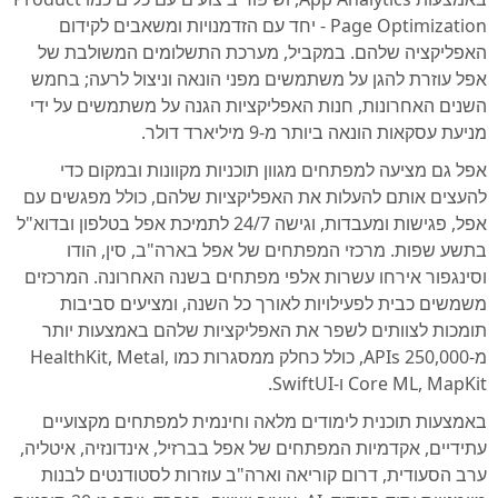
Page Optimization - יחד עם הזדמנויות ומשאבים לקידום
האפליקציה שלהם. במקביל, מערכת התשלומים המשולבת של
אפל עוזרת להגן על משתמשים מפני הונאה וניצול לרעה; בחמש
השנים האחרונות, חנות האפליקציות הגנה על משתמשים על ידי
מניעת עסקאות הונאה ביותר מ-9 מיליארד דולר.
אפל גם מציעה למפתחים מגוון תוכניות מקוונות ובמקום כדי
להעצים אותם להעלות את האפליקציות שלהם, כולל מפגשים עם
אפל, פגישות ומעבדות, וגישה 24/7 לתמיכת אפל בטלפון ובדוא"ל
בתשע שפות. מרכזי המפתחים של אפל בארה"ב, סין, הודו
וסינגפור אירחו עשרות אלפי מפתחים בשנה האחרונה. המרכזים
משמשים כבית לפעילויות לאורך כל השנה, ומציעים סביבות
תומכות לצוותים לשפר את האפליקציות שלהם באמצעות יותר
מ-250,000 APIs, כולל כחלק ממסגרות כמו HealthKit, Metal,
Core ML, MapKit ו-SwiftUI.
באמצעות תוכנית לימודים מלאה וחינמית למפתחים מקצועיים
עתידיים, אקדמיות המפתחים של אפל בברזיל, אינדונזיה, איטליה,
ערב הסעודית, דרום קוריאה וארה"ב עוזרות לסטודנטים לבנות